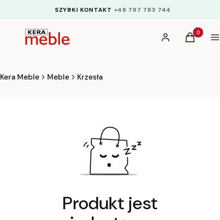
SZYBKI KONTAKT
+48 797 783 744
Produkty 
Zaloguj się
Koszyk
M
Kera Meble
Meble
Krzesła
Produkt jest