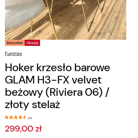
Tagi produktu
Bestseller
Okazja
Furnitex
Hoker krzesło barowe
GLAM H3-FX velvet
beżowy (Riviera 06) /
złoty stelaż
4.6
299,00 zł