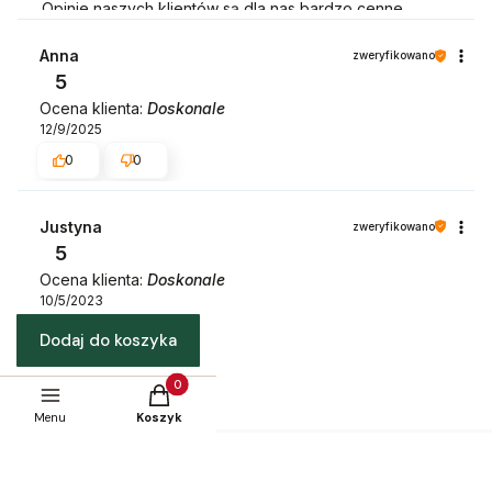
Opinie naszych klientów są dla nas bardzo cenne.
Dziękujemy :) Będziemy wdzięczni za wystawienie opinii
dotyczącej zakupionego towaru wraz ze zdjęciem jak
Anna
zweryfikowano
się prezentuje :)
5
Ocena klienta:
Doskonale
12/9/2025
0
0
Justyna
zweryfikowano
5
Ocena klienta:
Doskonale
10/5/2023
0
0
Dodaj do koszyka
Produkty w koszyku: 0. Zobacz szczegóły
Menu
Koszyk