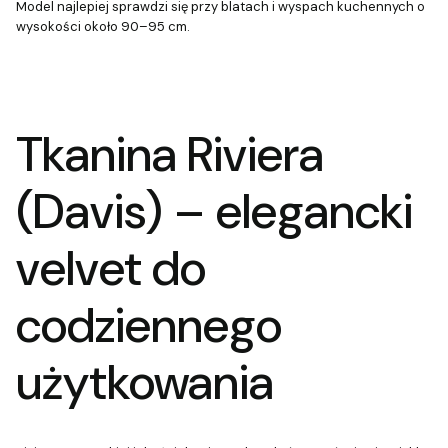
Model najlepiej sprawdzi się przy blatach i wyspach kuchennych o
wysokości około 90–95 cm.
Tkanina Riviera
(Davis) – elegancki
velvet do
codziennego
użytkowania