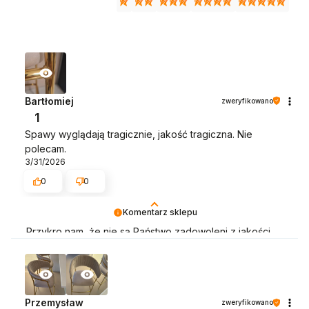
Bartłomiej
zweryfikowano
1
Spawy wyglądają tragicznie, jakość tragiczna. Nie
polecam.
3/31/2026
0
0
Komentarz sklepu
Przykro nam, że nie są Państwo zadowoleni z jakości
spawów w hokerach. Zgodnie z Państwa oczekiwaniami
zaproponowaliśmy rekompensatę finansową z tego
tytułu jednak nie ustosunkowali się Państwo do naszej
propozycji. Pozdrawiam
Przemysław
zweryfikowano