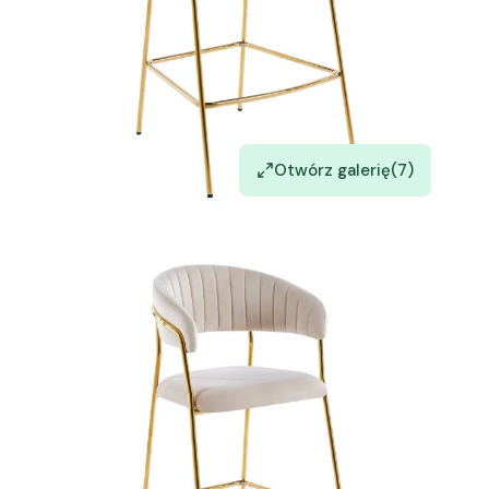
Otwórz galerię
(7)