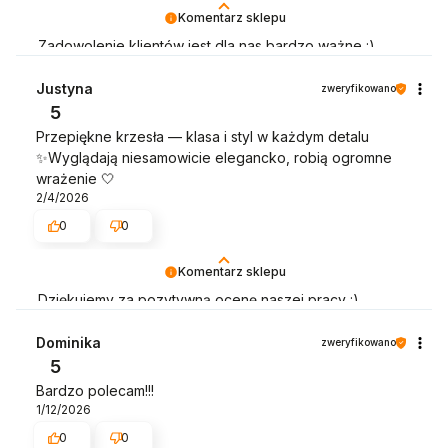
Komentarz sklepu
Zadowolenie klientów jest dla nas bardzo ważne :)
Będziemy wdzięczni za wystawienie opinii dotyczącej
zakupionego towaru wraz ze zdjęciem jak się
Justyna
zweryfikowano
prezentuje :)
5
Przepiękne krzesła — klasa i styl w każdym detalu
✨Wyglądają niesamowicie elegancko, robią ogromne
wrażenie 🤍
2/4/2026
0
0
Komentarz sklepu
Dziękujemy za pozytywną ocenę naszej pracy :)
Będziemy wdzięczni za wystawienie opinii dotyczącej
zakupionego towaru wraz ze zdjęciem jak się
Dominika
zweryfikowano
prezentuje :)
5
Bardzo polecam!!!
1/12/2026
0
0