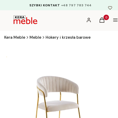
SZYBKI KONTAKT
+48 797 783 744
Produkty 
Zaloguj się
Koszyk
M
Kera Meble
Meble
Hokery i krzesła barowe
Bestseller