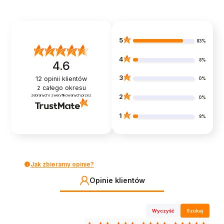
5
83%
4
8%
4.6
3
12
opinii klientów
0%
z całego okresu
zebranych i zweryfikowanych przez
2
0%
1
8%
Jak zbieramy opinie?
Opinie klientów
Wyczyść
Szukaj