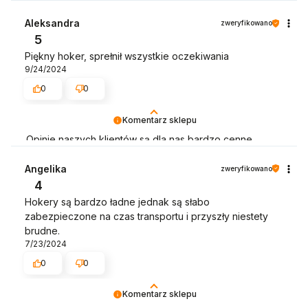
naszego sklepu internetowego. Będziemy wdzięczni za
wystawienie opinii dotyczącej zakupionego towaru
Aleksandra
zweryfikowano
wraz ze zdjęciem jak się prezentuje :)
5
Piękny hoker, sprełnił wszystkie oczekiwania
9/24/2024
0
0
Komentarz sklepu
Opinie naszych klientów są dla nas bardzo cenne.
Dziękujemy :) Będziemy wdzięczni za wystawienie opinii
dotyczącej zakupionego towaru wraz ze zdjęciem jak
Angelika
zweryfikowano
się prezentuje :)
4
Hokery są bardzo ładne jednak są słabo
zabezpieczone na czas transportu i przyszły niestety
brudne.
7/23/2024
0
0
Komentarz sklepu