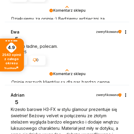
Komentarz sklepu
Dziękujemy za opinię :) Będziemy wdzięczni za
wystawienie opinii dotyczącej zakupionego towaru
wraz ze zdjęciem jak się prezentuje :)
Ewa
zweryfikowano
5
Bardzo ładne, polecam.
4.9
8/4/2025
2543
opinii
z całego
0
0
okresu
Komentarz sklepu
Opinie naszych klientów są dla nas bardzo cenne.
Dziękujemy :) Będziemy wdzięczni za wystawienie opinii
dotyczącej zakupionego towaru wraz ze zdjęciem jak
Adrian
zweryfikowano
się prezentuje :)
5
Krzesło barowe H3-FX w stylu glamour prezentuje się
świetnie! Beżowy velvet w połączeniu ze złotym
stelażem wygląda bardzo elegancko i dodaje wnętrzu
luksusowego charakteru. Materiał jest miły w dotyku, a