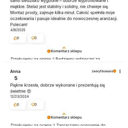
samo siedzisko wygodne – dobrze wyprofilowane i
miękkie. Stelaż jest stabilny i solidny, nie chwieje się.
Montaż prosty, zajmuje kilka minut. Całość spełniła moje
oczekiwania i pasuje idealnie do nowoczesnej aranżacji.
Polecam!
4/8/2025
0
0
Komentarz sklepu
Dziękujemy za opinię :) Będziemy wdzięczni za
wystawienie opinii dotyczącej zakupionego towaru
wraz ze zdjęciem jak się prezentuje :)
Anna
zweryfikowano
5
Piękne krzesła, dobrze wykonane i prezentują się
świetnie 😍
12/23/2024
0
0
Komentarz sklepu
Dziękujemy za ocenę :) Zapraszamy ponownie do