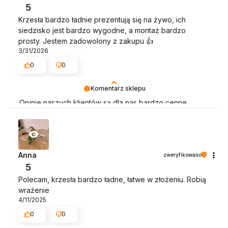
5
Krzesła bardzo ładnie prezentują się na żywo, ich
siedzisko jest bardzo wygodne, a montaż bardzo
prosty. Jestem zadowolony z zakupu 👍️
3/31/2026
0
0
Komentarz sklepu
Opinie naszych klientów są dla nas bardzo cenne.
Dziękujemy :) Będziemy wdzięczni za wystawienie opinii
dotyczącej zakupionego towaru wraz ze zdjęciem jak
się prezentuje :)
Anna
zweryfikowano
5
Polecam, krzesła bardzo ładne, łatwe w złożeniu. Robią
wrażenie
4/11/2025
0
0