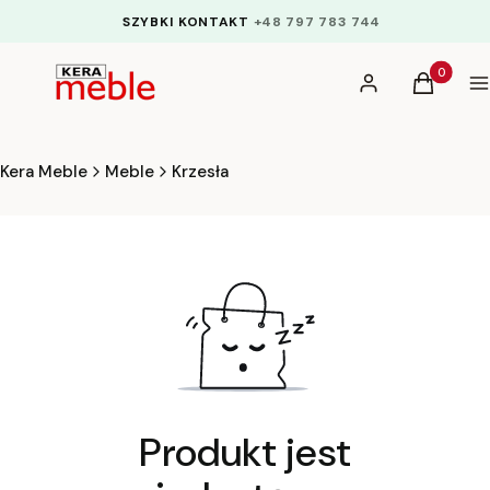
SZYBKI KONTAKT
+48 797 783 744
Produkty 
Zaloguj się
Koszyk
M
Kera Meble
Meble
Krzesła
Produkt jest