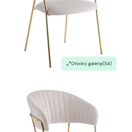
Otwórz galerię
(54)