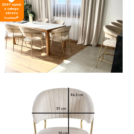
2547
opinii
z całego
okresu