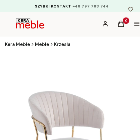
SZYBKI KONTAKT
+48 797 783 744
Produkty 
Zaloguj się
Koszyk
M
Kera Meble
Meble
Krzesła
Bestseller