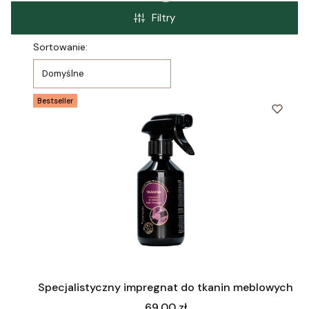
Filtry
Lista produktów
Sortowanie:
Domyślne
Bestseller
Specjalistyczny impregnat do tkanin meblowych
Cena
69,00 zł