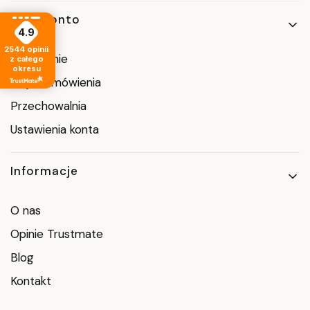
Moje konto
4.9
2544
opinii
Logowanie
z całego
okresu
Moje zamówienia
Przechowalnia
Ustawienia konta
Informacje
O nas
Opinie Trustmate
Blog
Kontakt