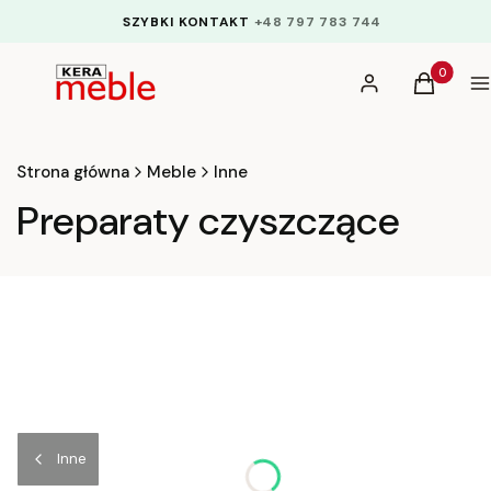
SZYBKI KONTAKT
+48 797 783 744
Produkty 
Zaloguj się
Koszyk
M
Strona główna
Meble
Inne
Preparaty czyszczące
Inne