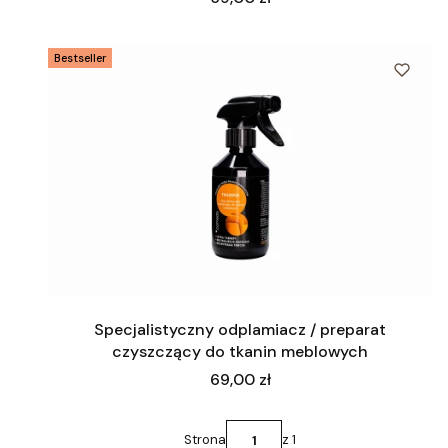
Bestseller
Specjalistyczny odplamiacz / preparat
czyszczący do tkanin meblowych
Cena
69,00 zł
Strona
z 1