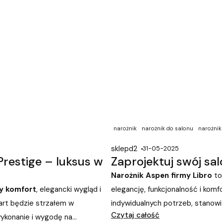
narożnik
narożnik do salonu
narożni
sklepd2
31-05-2025
restige – luksus w
Zaprojektuj swój sa
Narożnik Aspen firmy Libro
to
y komfort
, elegancki wygląd i
elegancję, funkcjonalność i komfo
rt będzie strzałem w
indywidualnych potrzeb, stanowi
Czytaj całość
 wykonanie i wygodę na
który sprosta różnorodnym wym