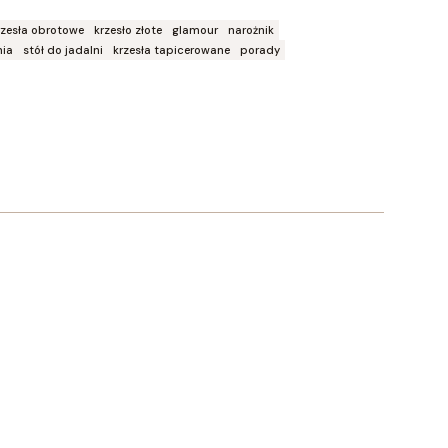
rzesła obrotowe
krzesło złote
glamour
narożnik
nia
stół do jadalni
krzesła tapicerowane
porady