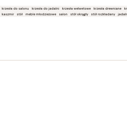
krzesła do salonu
krzesła do jadalni
krzesła welwetowe
krzesła drewniane
k
kaszmir
stół
meble młodzieżowe
salon
stół okrągły
stół rozkładany
jadal