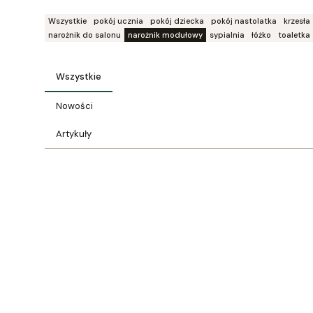
Wszystkie
pokój ucznia
pokój dziecka
pokój nastolatka
krzesła
narożnik do salonu
narożnik modułowy
sypialnia
łóżko
toaletka
Wszystkie
Nowości
Artykuły