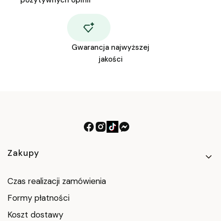
pozytywnych opinii
Gwarancja najwyższej
jakości
Linki w stopce
Zakupy
Czas realizacji zamówienia
Formy płatności
Koszt dostawy