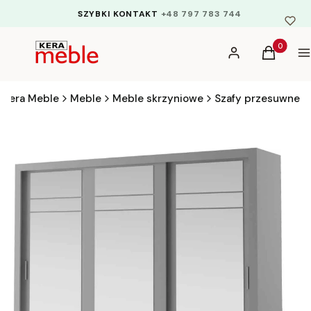
SZYBKI KONTAKT
+48 797 783 744
Produkty 
Zaloguj się
Koszyk
M
Kera Meble
Meble
Meble skrzyniowe
Szafy przesuwne