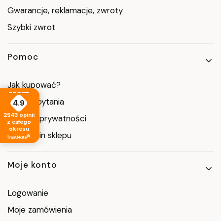
Gwarancje, reklamacje, zwroty
Szybki zwrot
Pomoc
Jak kupować?
Częste pytania
4.9
2543
opinii
Polityka prywatności
z całego
okresu
Regulamin sklepu
Moje konto
Logowanie
Moje zamówienia