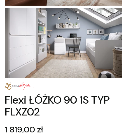
Flexi ŁÓŻKO 90 1S TYP
FLXZ02
Cena
1 819,00 zł