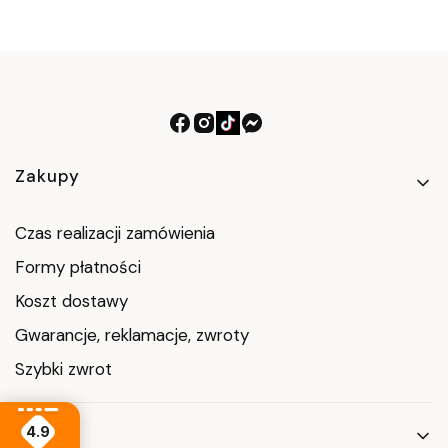
Linki w stopce
Zakupy
Czas realizacji zamówienia
Formy płatności
Koszt dostawy
Gwarancje, reklamacje, zwroty
Szybki zwrot
Pomoc
4.9