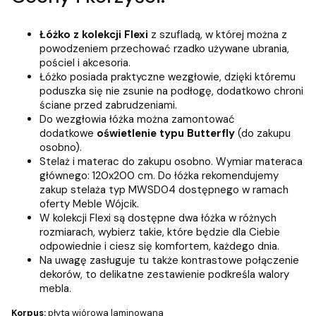
Łóżko z kolekcji Flexi
z szufladą, w której można z
powodzeniem przechować rzadko używane ubrania,
pościel i akcesoria.
Łóżko posiada praktyczne wezgłowie, dzięki któremu
poduszka się nie zsunie na podłogę, dodatkowo chroni
ściane przed zabrudzeniami.
Do wezgłowia łóżka można zamontować
dodatkowe
oświetlenie typu Butterfly
(do zakupu
osobno).
Stelaż i materac do zakupu osobno. Wymiar materaca
głównego: 120x200 cm. Do łóżka rekomendujemy
zakup stelaża typ MWSD04 dostępnego w ramach
oferty Meble Wójcik.
W kolekcji Flexi są dostępne dwa łóżka w różnych
rozmiarach, wybierz takie, które będzie dla Ciebie
odpowiednie i ciesz się komfortem, każdego dnia.
Na uwagę zasługuje tu także kontrastowe połączenie
dekorów, to delikatne zestawienie podkreśla walory
mebla.
Korpus:
płyta wiórowa laminowana