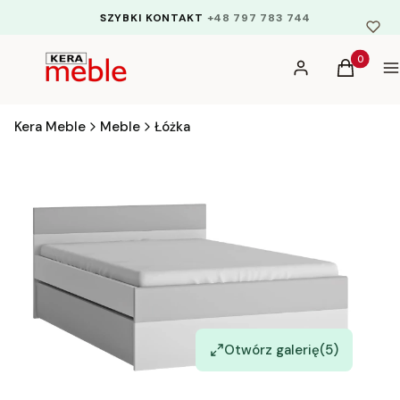
SZYBKI KONTAKT
+48 797 783 744
Produkty 
Zaloguj się
Koszyk
M
Kera Meble
Meble
Łóżka
Otwórz galerię
(5)