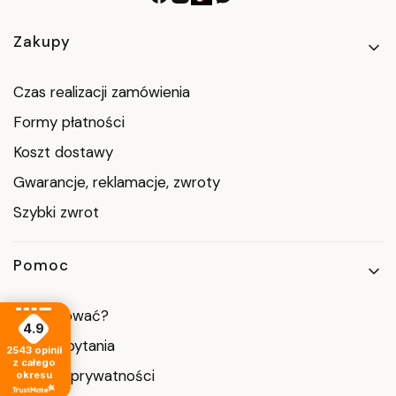
Linki w stopce
Zakupy
Czas realizacji zamówienia
Formy płatności
Koszt dostawy
Gwarancje, reklamacje, zwroty
Szybki zwrot
Pomoc
Jak kupować?
4.9
Częste pytania
2543
opinii
z całego
Polityka prywatności
okresu