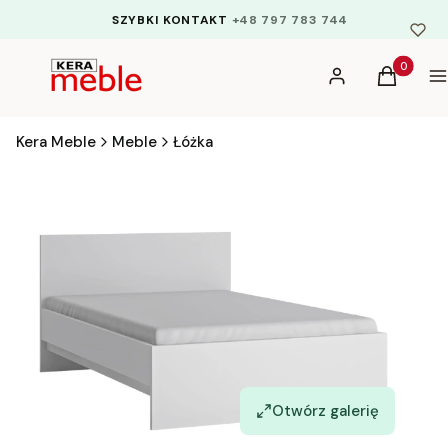
SZYBKI KONTAKT
+48 797 783 744
Produkty 
Zaloguj się
Koszyk
M
Kera Meble
Meble
Łóżka
Otwórz galerię