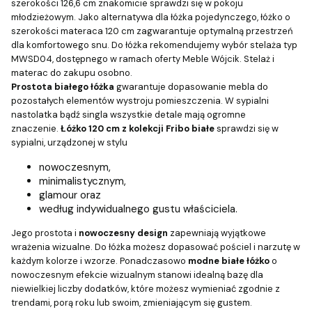
szerokości 126,6 cm znakomicie sprawdzi się w pokoju
młodzieżowym. Jako alternatywa dla łóżka pojedynczego, łóżko o
szerokości materaca 120 cm zagwarantuje optymalną przestrzeń
dla komfortowego snu. Do łóżka rekomendujemy wybór stelaża typ
MWSD04, dostępnego w ramach oferty Meble Wójcik. Stelaż i
materac do zakupu osobno.
Prostota białego łóżka
gwarantuje dopasowanie mebla do
pozostałych elementów wystroju pomieszczenia. W sypialni
nastolatka bądź singla wszystkie detale mają ogromne
znaczenie.
Łóżko 120 cm z kolekcji Fribo białe
sprawdzi się w
sypialni, urządzonej w stylu
nowoczesnym,
minimalistycznym,
glamour oraz
według indywidualnego gustu właściciela.
Jego prostota i
nowoczesny design
zapewniają wyjątkowe
wrażenia wizualne. Do łóżka możesz dopasować pościel i narzutę w
każdym kolorze i wzorze. Ponadczasowo
modne białe łóżko
o
nowoczesnym efekcie wizualnym stanowi idealną bazę dla
niewielkiej liczby dodatków, które możesz wymieniać zgodnie z
trendami, porą roku lub swoim, zmieniającym się gustem.