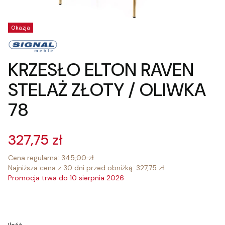
Tagi produktu
Okazja
KRZESŁO ELTON RAVEN
STELAŻ ZŁOTY / OLIWKA
78
327,75 zł
Cena regularna:
345,00 zł
Najniższa cena z 30 dni przed obniżką:
327,75 zł
Promocja trwa do 10 sierpnia 2026