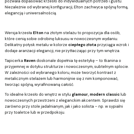
pozwala dopasować krzesło do indywidualnych potrzeb i gustu.
Niezależnie od wybranej konfiguracji, Elton zachwyca spójną formą,
elegancją i uniwersalnością.
Wersja krzesła
Elton
na złotym stelażu to propozycja dla osób,
które cenią sobie odrobinę luksusu w nowoczesnym wydaniu.
Delikatny połysk metalu w kolorze
ciepłego złota
przyciąga wzrok i
dodaje aranżacji elegancji, nie przytłaczając przy tym wnętrza.
Tapicerka
Raven
doskonale dopełnia tę estetykę – to tkanina o
przyjemnej w dotyku strukturze i nowoczesnym, subtelnym splocie.
W zależności od wybranego koloru, może tworzyć kontrast z
metalicznym stelażem lub harmonijnie się z nim komponować,
tworząc spójną, wyrafinowaną całość.
To idealne krzesło do wnętrz w stylu
glamour, modern classic
lub
nowoczesnych przestrzeni z eleganckim akcentem. Sprawdzi się
zarówno przy stole jadalnianym, jak i jako solista – np. w sypialni
przy toaletce lub w przedpokoju.