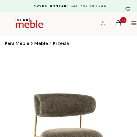
SZYBKI KONTAKT
+48 797 783 744
Produkty 
Zaloguj się
Koszyk
M
Kera Meble
Meble
Krzesła
kod rabatowy EKSTRA5
DODATKOWE 5% RABATU