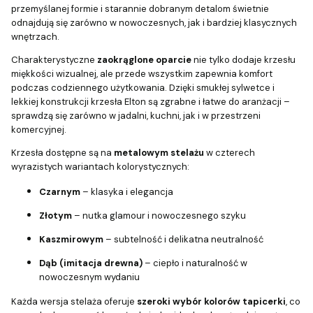
przemyślanej formie i starannie dobranym detalom świetnie
odnajdują się zarówno w nowoczesnych, jak i bardziej klasycznych
wnętrzach.
Charakterystyczne
zaokrąglone oparcie
nie tylko dodaje krzesłu
miękkości wizualnej, ale przede wszystkim zapewnia komfort
podczas codziennego użytkowania. Dzięki smukłej sylwetce i
lekkiej konstrukcji krzesła Elton są zgrabne i łatwe do aranżacji –
sprawdzą się zarówno w jadalni, kuchni, jak i w przestrzeni
komercyjnej.
Krzesła dostępne są na
metalowym stelażu
w czterech
wyrazistych wariantach kolorystycznych:
Czarnym
– klasyka i elegancja
Złotym
– nutka glamour i nowoczesnego szyku
Kaszmirowym
– subtelność i delikatna neutralność
Dąb (imitacja drewna)
– ciepło i naturalność w
nowoczesnym wydaniu
Każda wersja stelaża oferuje
szeroki wybór kolorów tapicerki
, co