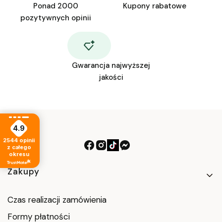
Ponad 2000
Kupony rabatowe
pozytywnych opinii
Gwarancja najwyższej
jakości
4.9
2544
opinii
z całego
okresu
Linki w stopce
Zakupy
Czas realizacji zamówienia
Formy płatności