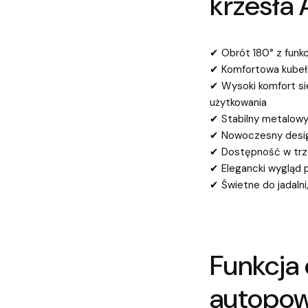
krzesła
✔ Obrót 180° z funk
✔ Komfortowa kubełk
✔ Wysoki komfort si
użytkowania
✔ Stabilny metalowy
✔ Nowoczesny desig
✔ Dostępność w trzec
✔ Elegancki wygląd 
✔ Świetne do jadalni, 
Funkcja 
autopo