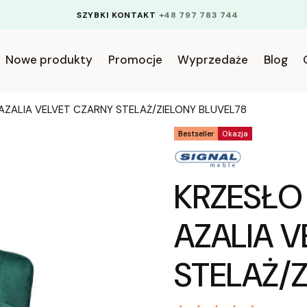
SZYBKI KONTAKT
+48 797 783 744
Nowe produkty
Promocje
Wyprzedaże
Blog
ZALIA VELVET CZARNY STELAŻ/ZIELONY BLUVEL78
Tagi produktu
Bestseller
Okazja
KOWE 5% RABATU
KRZESŁ
AZALIA 
STELAŻ/