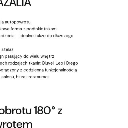
 AZALIA
cją autopowrotu
owa forma z podłokietnikami
edzenia – idealne także do dłuższego
 stelaż
n pasujący do wielu wnętrz
h rodzajach tkanin: Bluvel, Leo i Brego
połączony z codzienną funkcjonalnością
salonu, biura i restauracji
obrotu 180° z
wrotem