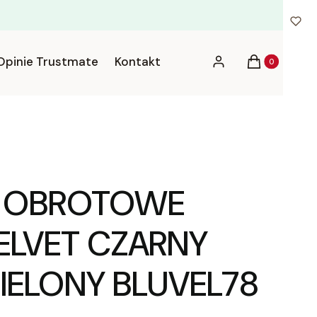
Produkty w ko
Opinie Trustmate
Kontakt
Zaloguj się
Koszyk
O OBROTOWE
VELVET CZARNY
ZIELONY BLUVEL78