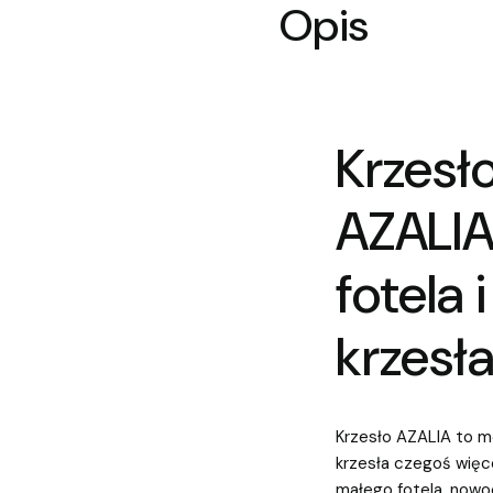
Opis
Krzesł
AZALIA
fotela 
krzesła
Krzesło AZALIA to m
krzesła czegoś więc
małego fotela, nowo