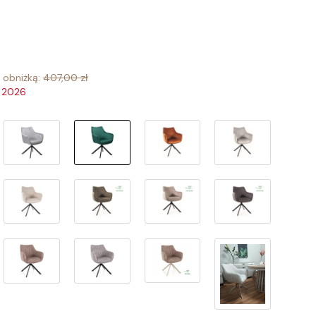
 obniżką:
407,00 zł
a 2026