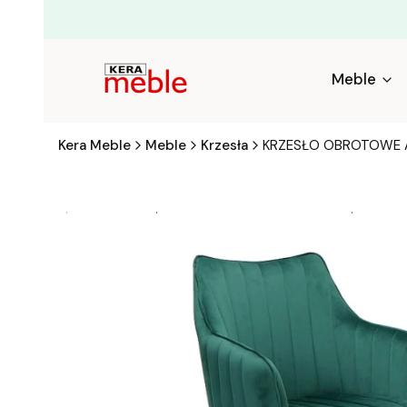
Meble
Kera Meble
Meble
Krzesła
KRZESŁO OBROTOWE A
Bestseller
kod rabatowy EKSTRA5
DODAT