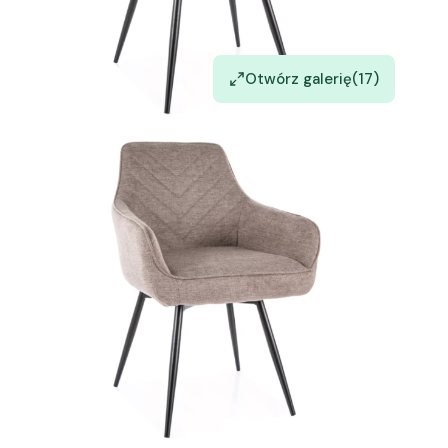
Otwórz galerię
(17)