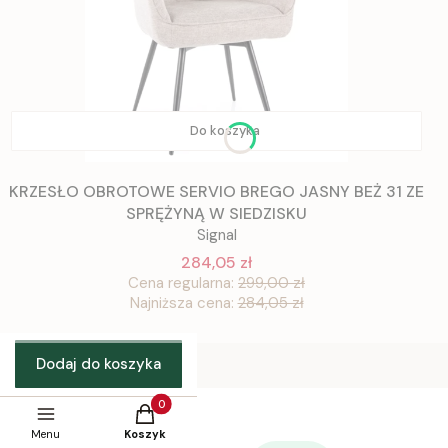
Do koszyka
KRZESŁO OBROTOWE SERVIO BREGO JASNY BEŻ 31 ZE
SPRĘŻYNĄ W SIEDZISKU
Signal
284,05 zł
Cena regularna:
299,00 zł
Najniższa cena:
284,05 zł
Dodaj do koszyka
Produkty w koszyku: 0. Zobacz szczegóły
Menu
Koszyk