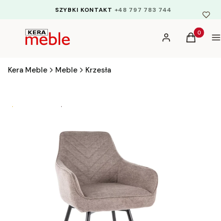
SZYBKI KONTAKT
+48 797 783 744
Produkty 
Zaloguj się
Koszyk
M
Kera Meble
Meble
Krzesła
Bestseller
kod rabatowy EKSTRA5