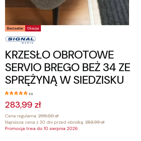
Tagi produktu
Bestseller
Okazja
KRZESŁO OBROTOWE
SERVIO BREGO BEŻ 34 ZE
SPRĘŻYNĄ W SIEDZISKU
5.0
283,99 zł
Cena regularna:
299,00 zł
Najniższa cena z 30 dni przed obniżką:
283,99 zł
Promocja trwa do 10 sierpnia 2026