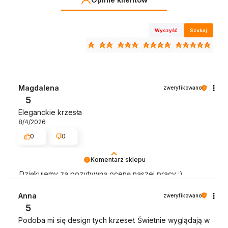
Wyczyść
Szukaj
Magdalena
zweryfikowano
5
Eleganckie krzesła
8/4/2026
0
0
Komentarz sklepu
Dziękujemy za pozytywną ocenę naszej pracy :)
Będziemy wdzięczni za wystawienie opinii dotyczącej
zakupionego towaru wraz ze zdjęciem jak się
Anna
zweryfikowano
prezentuje :)
5
Podoba mi się design tych krzeseł. Świetnie wyglądają w