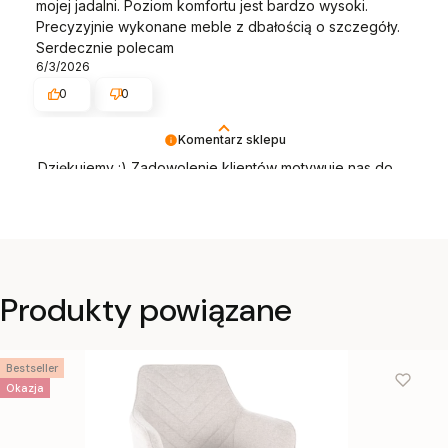
mojej jadalni. Poziom komfortu jest bardzo wysoki.
Precyzyjnie wykonane meble z dbałością o szczegóły.
Serdecznie polecam
6/3/2026
0
0
Komentarz sklepu
Dziękujemy :) Zadowolenie klientów motywuje nas do
jeszcze lepszej pracy. Będziemy wdzięczni za
wystawienie opinii dotyczącej zakupionego towaru
wraz ze zdjęciem jak się prezentuje :)
Produkty powiązane
Bestseller
Okazja