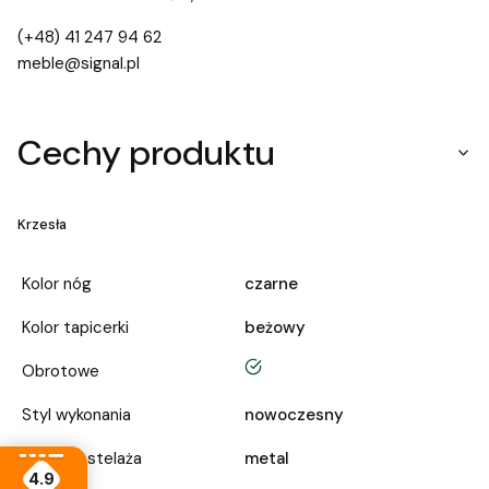
(+48) 41 247 94 62
meble@signal.pl
Cechy produktu
Krzesła
Kolor nóg
czarne
Kolor tapicerki
beżowy
tak
Obrotowe
Styl wykonania
nowoczesny
Materiał stelaża
metal
4.9