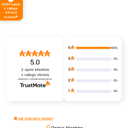
2544
opinii
z całego
okresu
5
100%
4
0%
5.0
3
2
opinii klientów
0%
z całego okresu
zebranych i zweryfikowanych przez
2
0%
1
0%
Jak zbieramy opinie?
Opinie klientów