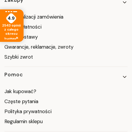
Linki w stopce
Zakupy
Czas realizacji zamówienia
4.9
2543
opinii
Formy płatności
z całego
okresu
Koszt dostawy
Gwarancje, reklamacje, zwroty
Szybki zwrot
Pomoc
Jak kupować?
Częste pytania
Polityka prywatności
Regulamin sklepu