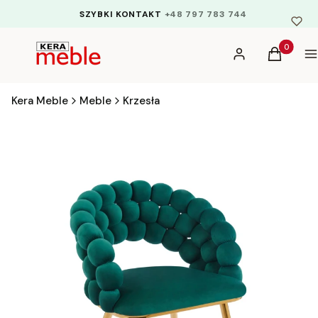
SZYBKI KONTAKT
+48 797 783 744
Produkty 
Zaloguj się
Koszyk
M
Kera Meble
Meble
Krzesła