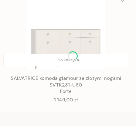
Do koszyka
SALVATRICE komoda glamour ze złotymi nogami
SVTK231-U60
Forte
Cena
1 149,00 zł