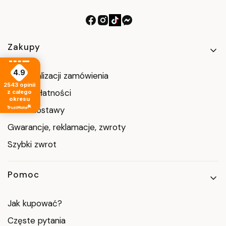
Linki w stopce
Zakupy
4.9
Czas realizacji zamówienia
2543
opinii
Formy płatności
z całego
okresu
Koszt dostawy
Gwarancje, reklamacje, zwroty
Szybki zwrot
Pomoc
Jak kupować?
Częste pytania