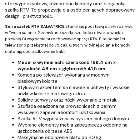
stół wypoczynkowy, różnorodne komody oraz elegancka
szafka RTV. To propozycja dla osób ceniących dopracowany
design i praktyczność.
Seria szafek RTV SALVATRICE
stanie się podstawą strefy rozrywki
w Twoim salonie. 2 zamykane szafki, szuflada i otwarta wnęka
pozwolą Ci wygodnie przechowywać sprzęt RTV. Blat pomieści
telewizor o przekątnej do 75 cali. Otwory w tylnej ścianie komody
ułatwiają uporządkowanie kabli.
Mebel o wymiarach: szerokość 168,4 cm x
wysokość 48 cm x głębokość 41,5 cm
Komoda po telewizor wykonana w modnym,
piaskowym kolorze
Stylowym akcentem są niewielkie uchwyty i wysokie
nóżki w kolorze matowego złota
Solidne uchwyty oraz nóżki wykonane z metalu
Szuflada osadzona na prowadnicach z pełnym
wysuwem zapewnia komfort użytkowania
Szafka RTV wyposażona w system cichego domyku
Wybrane elementy mebla zabezpiecza odporne na
uszkodzenia obrzeże ABS
Maksymalne obciążenie blatu do 40 kg