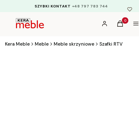
SZYBKI KONTAKT
+48 797 783 744
Produkty 
Zaloguj się
Koszyk
M
Kera Meble
Meble
Meble skrzyniowe
Szafki RTV