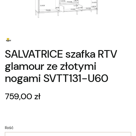
SALVATRICE szafka RTV
glamour ze złotymi
nogami SVTT131-U60
Cena
759,00 zł
Ilość