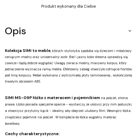
Produkt wykonany dla Ciebie
Opis
Kolekcja SIMI to meble
,
których stylistyka spodoba się dzieciom i młodzieży
ceniącym modny oraz uniwersalny wzór. Biel i jasny kolor drewna sprawdzą się
zawsze i będą dobrze wyglądać. Uwagę zwraca modny, masywny korpus, który
jednocześnie wyznacza ramę mebla. Efektowny zabieg stworzyło cofnięcie frontów
pod linię korpusu. Mebel wykonano z wytrzymałej płyty laminowanej , wykończonej
trwałym obrzeżem ABS.
SIMI MS-09P łóżko z materacem i pojemnikiem
na pościel, strona
prawa. Łóżko posiada specjalne oparcie - wystarczy, że ułożysz przy nim poduszki,
a stworzysz przytulny kącik - idealny, aby obejrzeć ulubiony film. Wewnątrz łóżka
znajdziesz pojemnik na pościel . W komplecie do łóżka wygodny materac
bonellowy.
Cechy charakterystyczne: