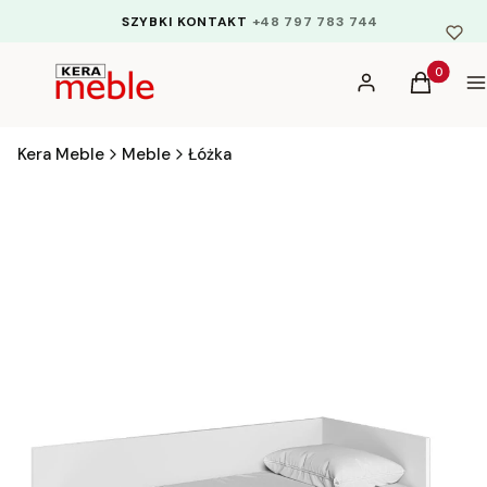
SZYBKI KONTAKT
+48 797 783 744
Produkty 
Zaloguj się
Koszyk
M
Kera Meble
Meble
Łóżka