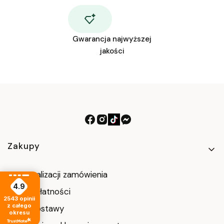
Gwarancja najwyższej
jakości
Linki w stopce
Zakupy
Czas realizacji zamówienia
4.9
Formy płatności
2543
opinii
z całego
Koszt dostawy
okresu