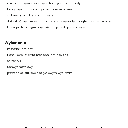
- modne, masywne korpusy, definiujące kształt bryły
- fronty oryginalnie cofnięte pod linię korpusów
- ciekawe, geometryczne uchwyty
- duża ilość brył pozwala na elastyczny wybór tych najbardziej potrzebnych
- kolekcja oferuje ogromną ilość miejsca do przechowywania
Wykonanie
- materiał laminat
- front i korpus: płyta meblowa laminowana
- obrzeż ABS
- uchwyt metalowy
- prowadnice kulkowe z częściowym wysuwem