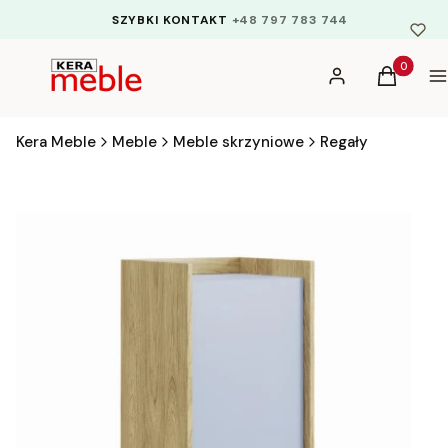
SZYBKI KONTAKT
+48 797 783 744
Produkty 
Zaloguj się
Koszyk
M
Kera Meble
Meble
Meble skrzyniowe
Regały