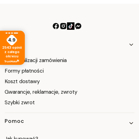
4.9
Linki w stopce
Zakupy
2543
opinii
z całego
okresu
Czas realizacji zamówienia
Formy płatności
Koszt dostawy
Gwarancje, reklamacje, zwroty
Szybki zwrot
Pomoc
Jak kupować?