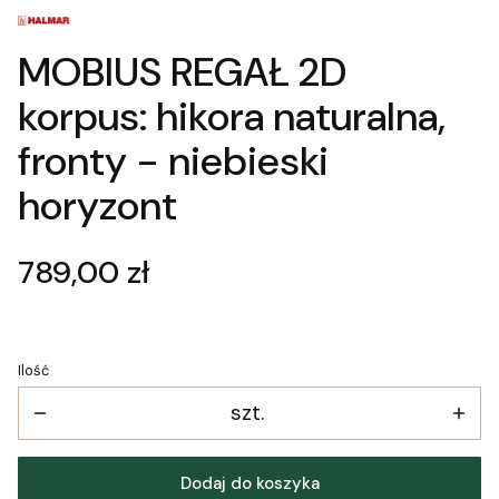
MOBIUS REGAŁ 2D
korpus: hikora naturalna,
fronty - niebieski
horyzont
Cena
789,00 zł
Ilość
szt.
Dodaj do koszyka