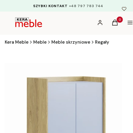
SZYBKI KONTAKT
+48 797 783 744
Produkty 
Zaloguj się
Koszyk
M
Kera Meble
Meble
Meble skrzyniowe
Regały