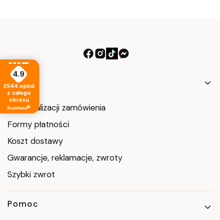
4.9
Linki w stopce
Zakupy
2544
opinii
z całego
okresu
Czas realizacji zamówienia
Formy płatności
Koszt dostawy
Gwarancje, reklamacje, zwroty
Szybki zwrot
Pomoc